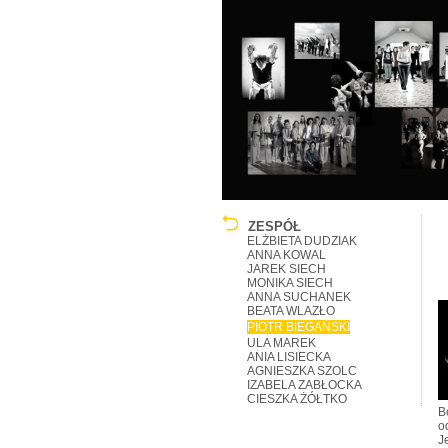
ZESPÓŁ
ELŻBIETA DUDZIAK
ANNA KOWAL
JAREK SIECH
MONIKA SIECH
ANNA SUCHANEK
BEATA WLAZŁO
PIOTR BIEGAŃSKI
ULA MAREK
ANIA LISIECKA
AGNIESZKA SZOLC
IZABELA ZABŁOCKA
CIESZKA ŻÓŁTKO
B
o
J