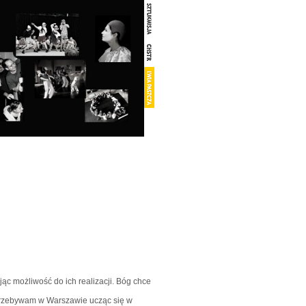
jąc możliwość do ich realizacji. Bóg chce
 przebywam w Warszawie ucząc się w