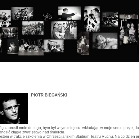
PIOTR BIEGAŃSKI
óg zaprosił mnie do tego, bym był w tym miejscu, wkładając w moje serce pasje, da
dnosić ciągłe zwycięstwo nad śmiercią.
estem w trakcie szkolenia w Chrześcijańskim Studium Teatru Ruchu. Na co dzień