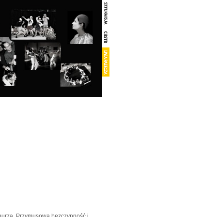
 burzą. Przymusowa bezczynność i