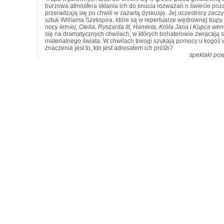
burzowa atmosfera skłania ich do snucia rozważań o świecie poz
przeradzają się po chwili w zażartą dyskusję. Jej uczestnicy zacz
sztuk Williama Szekspira, które są w repertuarze wędrownej trupy
nocy letniej, Otella, Ryszarda III, Hamleta, Króla Jana i Kupca we
się na dramatycznych chwilach, w których bohaterowie zwracają 
materialnego świata. W chwilach trwogi szukają pomocy u kogoś 
znaczenia jest to, kto jest adresatem ich próśb?
spektakl pow