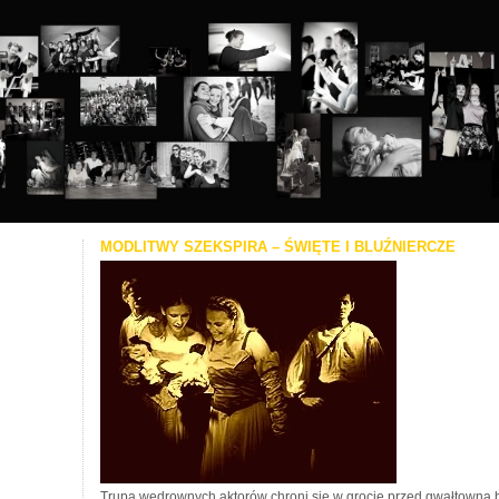
MODLITWY SZEKSPIRA – ŚWIĘTE I BLUŹNIERCZE
Trupa wędrownych aktorów chroni się w grocie przed gwałtowną