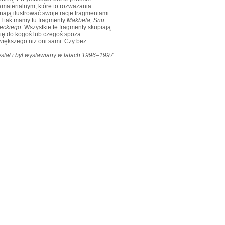
amaterialnym, które to rozważania
ynają ilustrować swoje racje fragmentami
. I tak mamy tu fragmenty
Makbeta, Snu
neckiego
. Wszystkie te fragmenty skupiają
się do kogoś lub czegoś spoza
większego niż oni sami. Czy bez
stał i był wystawiany w latach 1996–1997