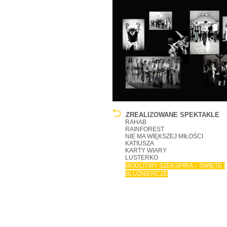
ZREALIZOWANE SPEKTAKLE
RAHAB
RAINFOREST
NIE MA WIĘKSZEJ MIŁOŚCI
KATIUSZA
KARTY WIARY
LUSTERKO
MODLITWY SZEKSPIRA – ŚWIĘTE I
BLUŹNIERCZE