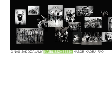
O NAS
JAK DZIAŁAMY
NAJBLIŻSZA SESJA
NABÓR
KADRA
FAQ